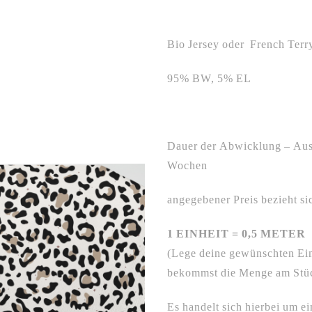
Bio Jersey oder French Terr
95% BW, 5% EL
Dauer der Abwicklung – Ausl
Wochen
angegebener Preis bezieht si
1 EINHEIT = 0,5 METER
(Lege deine gewünschten Ei
bekommst die Menge am Stück
Es handelt sich hierbei um ei