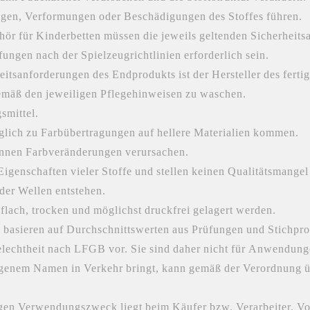
gen, Verformungen oder Beschädigungen des Stoffes führen.
hör für Kinderbetten müssen die jeweils geltenden Sicherheit
gen nach der Spielzeugrichtlinien erforderlich sein.
eitsanforderungen des Endprodukts ist der Hersteller des ferti
emäß den jeweiligen Pflegehinweisen zu waschen.
smittel.
glich zu Farbübertragungen auf hellere Materialien kommen.
önnen Farbveränderungen verursachen.
Eigenschaften vieler Stoffe und stellen keinen Qualitätsmangel
der Wellen entstehen.
 flach, trocken und möglichst druckfrei gelagert werden.
 basieren auf Durchschnittswerten aus Prüfungen und Stichpr
telechtheit nach LFGB vor. Sie sind daher nicht für Anwendun
igenem Namen in Verkehr bringt, kann gemäß der Verordnung üb
igen Verwendungszweck liegt beim Käufer bzw. Verarbeiter. Vo