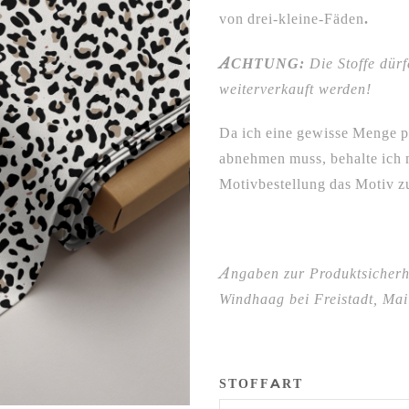
von drei-kleine-Fäden
.
ACHTUNG:
Die Stoffe dürf
weiterverkauft werden!
Da ich eine gewisse Menge p
abnehmen muss, behalte ich m
Motivbestellung das Motiv zu
Angaben zur Produktsicherh
Windhaag bei Freistadt, Mail
STOFFART