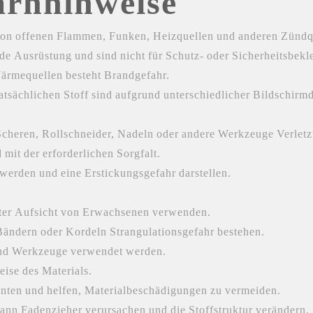
arnhinweise
r von offenen Flammen, Funken, Heizquellen und anderen Zündq
 Ausrüstung und sind nicht für Schutz- oder Sicherheitsbekl
ärmequellen besteht Brandgefahr.
sächlichen Stoff sind aufgrund unterschiedlicher Bildschirm
cheren, Rollschneider, Nadeln oder andere Werkzeuge Verletz
it der erforderlichen Sorgfalt.
 werden und eine Erstickungsgefahr darstellen.
unter Aufsicht von Erwachsenen verwenden.
ändern oder Kordeln Strangulationsgefahr bestehen.
 und Werkzeuge verwendet werden.
ise des Materials.
nten und helfen, Materialbeschädigungen zu vermeiden.
nn Fadenzieher verursachen und die Stoffstruktur verändern.