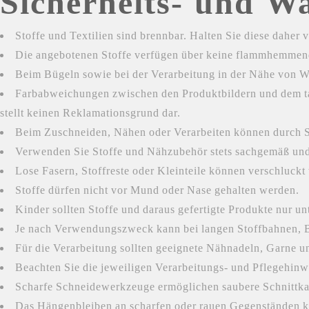
Sicherheits- und W
Stoffe und Textilien sind brennbar. Halten Sie diese dahe
Die angebotenen Stoffe verfügen über keine flammhemmende
Beim Bügeln sowie bei der Verarbeitung in der Nähe von W
Farbabweichungen zwischen den Produktbildern und dem tat
stellt keinen Reklamationsgrund dar.
Beim Zuschneiden, Nähen oder Verarbeiten können durch S
Verwenden Sie Stoffe und Nähzubehör stets sachgemäß und m
Lose Fasern, Stoffreste oder Kleinteile können verschluckt
Stoffe dürfen nicht vor Mund oder Nase gehalten werden.
Kinder sollten Stoffe und daraus gefertigte Produkte nur 
Je nach Verwendungszweck kann bei langen Stoffbahnen, B
Für die Verarbeitung sollten geeignete Nähnadeln, Garne
Beachten Sie die jeweiligen Verarbeitungs- und Pflegehinwe
Scharfe Schneidewerkzeuge ermöglichen saubere Schnittka
Das Hängenbleiben an scharfen oder rauen Gegenständen ka