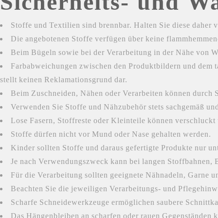
Sicherheits- und W
Stoffe und Textilien sind brennbar. Halten Sie diese dahe
Die angebotenen Stoffe verfügen über keine flammhemmende
Beim Bügeln sowie bei der Verarbeitung in der Nähe von W
Farbabweichungen zwischen den Produktbildern und dem tat
stellt keinen Reklamationsgrund dar.
Beim Zuschneiden, Nähen oder Verarbeiten können durch S
Verwenden Sie Stoffe und Nähzubehör stets sachgemäß und m
Lose Fasern, Stoffreste oder Kleinteile können verschluckt
Stoffe dürfen nicht vor Mund oder Nase gehalten werden.
Kinder sollten Stoffe und daraus gefertigte Produkte nur 
Je nach Verwendungszweck kann bei langen Stoffbahnen, B
Für die Verarbeitung sollten geeignete Nähnadeln, Garne
Beachten Sie die jeweiligen Verarbeitungs- und Pflegehinwe
Scharfe Schneidewerkzeuge ermöglichen saubere Schnittka
Das Hängenbleiben an scharfen oder rauen Gegenständen ka