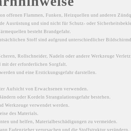
arnhinweise
r von offenen Flammen, Funken, Heizquellen und anderen Zündq
 Ausrüstung und sind nicht für Schutz- oder Sicherheitsbekl
ärmequellen besteht Brandgefahr.
sächlichen Stoff sind aufgrund unterschiedlicher Bildschirm
cheren, Rollschneider, Nadeln oder andere Werkzeuge Verletz
it der erforderlichen Sorgfalt.
 werden und eine Erstickungsgefahr darstellen.
unter Aufsicht von Erwachsenen verwenden.
ändern oder Kordeln Strangulationsgefahr bestehen.
 und Werkzeuge verwendet werden.
ise des Materials.
nten und helfen, Materialbeschädigungen zu vermeiden.
nn Fadenzieher verursachen und die Stoffstruktur verändern.